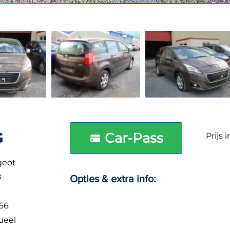
G
Car-Pass
Prijs 
geot
8
Opties & extra info:
256
ueel