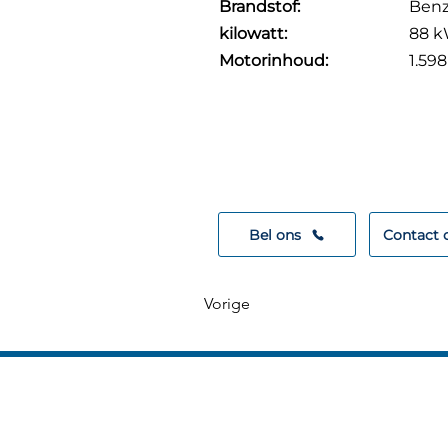
Brandstof:
Benz
kilowatt:
88 k
Motorinhoud:
1.59
Contact opneme
We helpen graag ve
Bel ons
Contact
Vorige