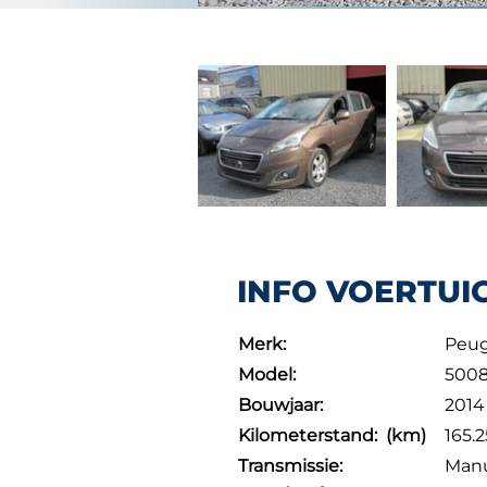
INFO VOERTUI
Merk:
Peu
Model:
500
Bouwjaar:
2014
Kilometerstand: (km)
165.
Transmissie:
Man