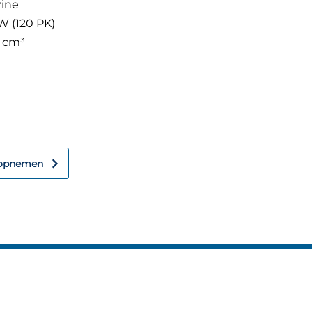
ine
W (120 PK)
8 cm³
n?
rder!
 opnemen