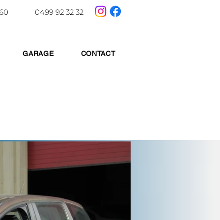
 60
0499 92 32 32
GARAGE
CONTACT
TE KOOP