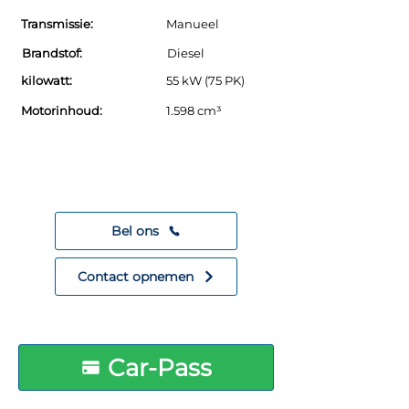
Transmissie:
Manueel
Brandstof:
Diesel
kilowatt:
55 kW (75 PK)
Motorinhoud:
1.598 cm³
Contact opnemen?
We helpen graag verder!
Bel ons
Contact opnemen
Car-Pass