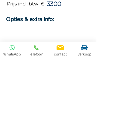
3300
Prijs incl. btw €
Opties & extra info:
Vorige
Volgende
WhatsApp
Telefoon
contact
Verkoop
Contactinfo
Afrikalaan 73
9000 Gent
jetcarsgent@gmail.com
0499 92 32 32
0488 15 14 60
BE0862222211