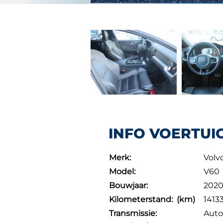
INFO VOERTUI
Merk:
Volv
Model:
V60
Bouwjaar:
202
Kilometerstand: (km)
1413
Transmissie:
Auto