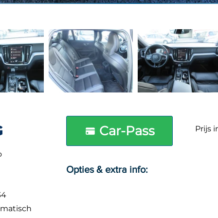
G
Car-Pass
Prijs 
o
Opties & extra info:
0
34
matisch