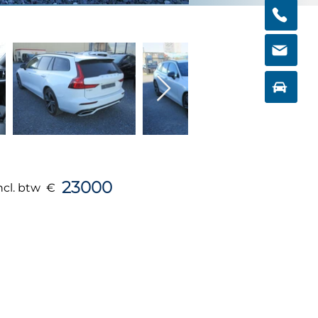
23000
incl. btw €