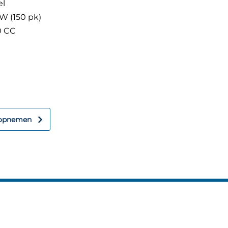
el
kW (150 pk)
0 CC
n?
rder!
 opnemen