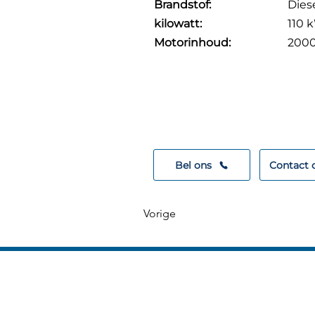
Brandstof:
Dies
kilowatt:
110 
Motorinhoud:
200
Contact opneme
We helpen graag ve
Bel ons
Contact
Vorige